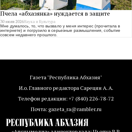
Пчела «абхазянка» нуждается в защите
30 июля 2026
Наука и Культура
Мне думалось, то, что вызвало у меня интерес (прочитала в
интернете) и погрузило в серьезные размышления, событие
совсем недавнего прошлого.
Газета "Республика Абхазия"
И.о. Главного редактора Сарецян А. А.
Телефон редакции: +7 (840) 226-78-72
Почта: gazeta_ra@rambler.ru
«Апснымедиа» адиректор хада: Џьопуа Р.Р.