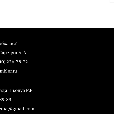
Абхазия"
Сарецян А. А.
40) 226-78-72
mbler.ru
да: Џьопуа Р.Р.
-89-89
edia@gmail.com