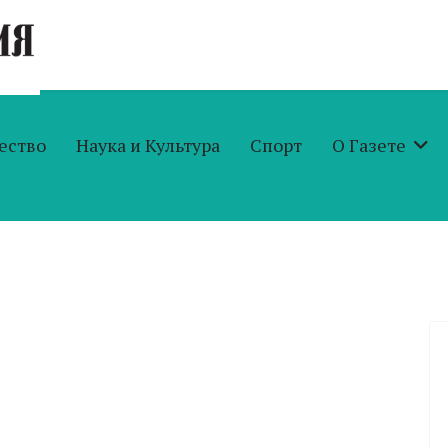
ество
Наука и Культура
Спорт
О Газете