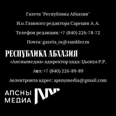
Газета "Республика Абхазия"
И.о. Главного редактора Сарецян А. А.
Телефон редакции: +7 (840) 226-78-72
Почта: gazeta_ra@rambler.ru
«Апснымедиа» адиректор хада: Џьопуа Р.Р.
Аҭел: +7 (840) 226-89-89
Аелектронтә адрес: apsnymedia@gmail.com